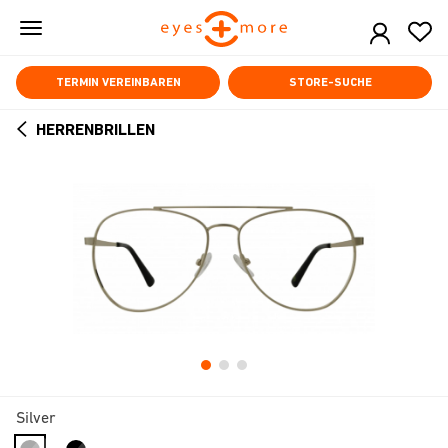
Skip
to
main
content
TERMIN VEREINBAREN
STORE-SUCHE
HERRENBRILLEN
ARROW
BACK
Silver