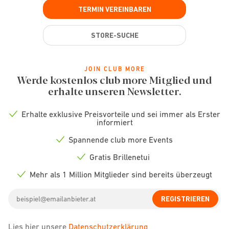
TERMIN VEREINBAREN
STORE-SUCHE
JOIN CLUB MORE
Werde kostenlos club more Mitglied und
erhalte unseren Newsletter.
Erhalte exklusive Preisvorteile und sei immer als Erster
Check
informiert
icon
Spannende club more Events
Check
icon
Gratis Brillenetui
Check
icon
Mehr als 1 Million Mitglieder sind bereits überzeugt
Check
icon
Email
REGISTRIEREN
address
Lies hier unsere
Datenschutzerklärung