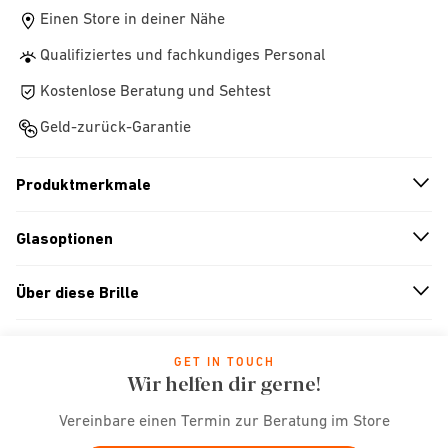
Einen Store in deiner Nähe
Qualifiziertes und fachkundiges Personal
Kostenlose Beratung und Sehtest
Geld-zurück-Garantie
Produktmerkmale
n
A
r
r
o
w
i
c
o
Glasoptionen
n
A
r
r
o
w
i
c
o
Über diese Brille
n
A
r
r
o
w
i
c
o
GET IN TOUCH
Wir helfen dir gerne!
Vereinbare einen Termin zur Beratung im Store