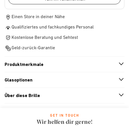
Einen Store in deiner Nähe
Qualifiziertes und fachkundiges Personal
Kostenlose Beratung und Sehtest
Geld-zurück-Garantie
Produktmerkmale
n
A
r
r
o
w
i
c
o
Glasoptionen
n
A
r
r
o
w
i
c
o
Über diese Brille
n
A
r
r
o
w
i
c
o
GET IN TOUCH
Wir helfen dir gerne!