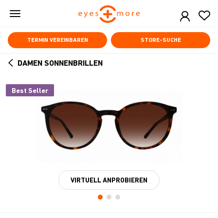
Skip
to
main
content
TERMIN VEREINBAREN
STORE-SUCHE
DAMEN SONNENBRILLEN
ARROW
BACK
Best Seller
VIRTUELL ANPROBIEREN