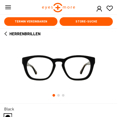
Skip
to
main
content
TERMIN VEREINBAREN
STORE-SUCHE
HERRENBRILLEN
ARROW
BACK
Black