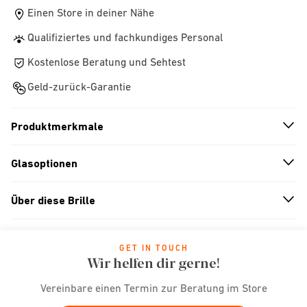
Einen Store in deiner Nähe
Qualifiziertes und fachkundiges Personal
Kostenlose Beratung und Sehtest
Geld-zurück-Garantie
Produktmerkmale
n
A
r
r
o
w
i
c
o
Glasoptionen
n
A
r
r
o
w
i
c
o
Über diese Brille
n
A
r
r
o
w
i
c
o
GET IN TOUCH
Wir helfen dir gerne!
Vereinbare einen Termin zur Beratung im Store