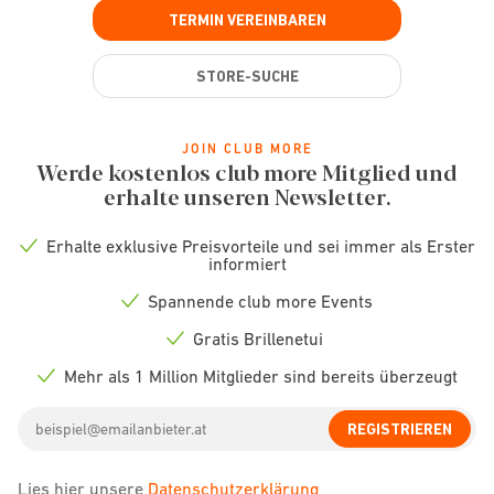
TERMIN VEREINBAREN
STORE-SUCHE
JOIN CLUB MORE
Werde kostenlos club more Mitglied und
erhalte unseren Newsletter.
Erhalte exklusive Preisvorteile und sei immer als Erster
Check
informiert
icon
Spannende club more Events
Check
icon
Gratis Brillenetui
Check
icon
Mehr als 1 Million Mitglieder sind bereits überzeugt
Check
icon
Email
REGISTRIEREN
address
Lies hier unsere
Datenschutzerklärung