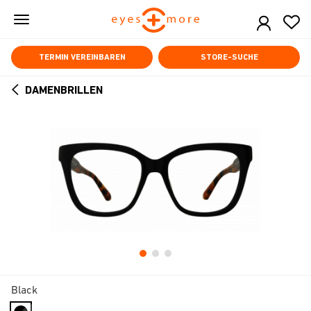
Skip
to
main
content
TERMIN VEREINBAREN
STORE-SUCHE
DAMENBRILLEN
ARROW
BACK
Black