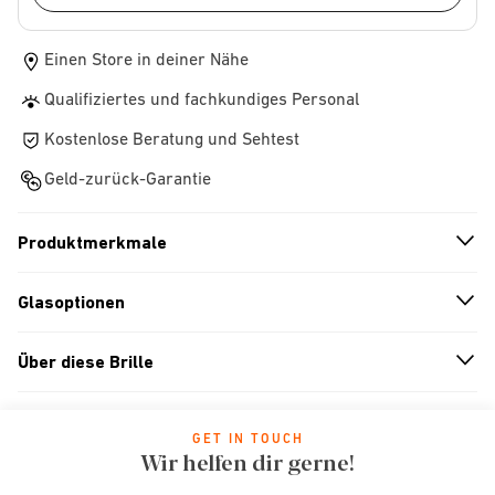
Einen Store in deiner Nähe
Qualifiziertes und fachkundiges Personal
Kostenlose Beratung und Sehtest
Geld-zurück-Garantie
Produktmerkmale
n
A
r
r
o
w
i
c
o
Glasoptionen
n
A
r
r
o
w
i
c
o
Über diese Brille
n
A
r
r
o
w
i
c
o
GET IN TOUCH
Wir helfen dir gerne!