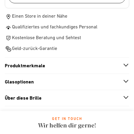
Einen Store in deiner Nähe
Qualifiziertes und fachkundiges Personal
Kostenlose Beratung und Sehtest
Geld-zurück-Garantie
Produktmerkmale
n
A
r
r
o
w
i
c
o
Glasoptionen
n
A
r
r
o
w
i
c
o
Über diese Brille
n
A
r
r
o
w
i
c
o
GET IN TOUCH
Wir helfen dir gerne!