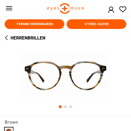
Skip
to
main
content
TERMIN VEREINBAREN
STORE-SUCHE
HERRENBRILLEN
ARROW
BACK
Brown