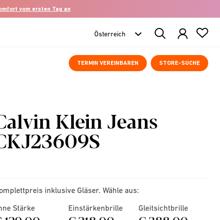
komfort vom ersten Tag an
Search
Products
TERMIN VEREINBAREN
STORE-SUCHE
Calvin Klein Jeans
CKJ23609S
omplettpreis inklusive Gläser. Wähle aus:
hne Stärke
Einstärkenbrille
Gleitsichtbrille