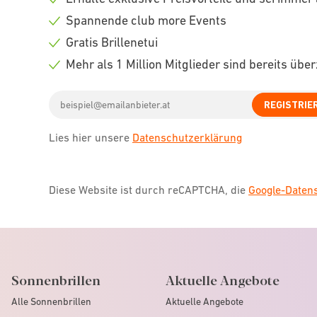
Check
Spannende club more Events
icon
Check
Gratis Brillenetui
icon
Check
Mehr als 1 Million Mitglieder sind bereits übe
icon
Check
Email
icon
REGISTRIE
address
Lies hier unsere
Datenschutzerklärung
Diese Website ist durch reCAPTCHA, die
Google-Date
Sonnenbrillen
Aktuelle Angebote
Alle Sonnenbrillen
Aktuelle Angebote