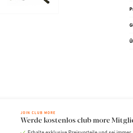
P
G
Ü
JOIN CLUB MORE
Werde kostenlos club more Mitgli
Erhalte exklusive Preisvorteile und sei immer 