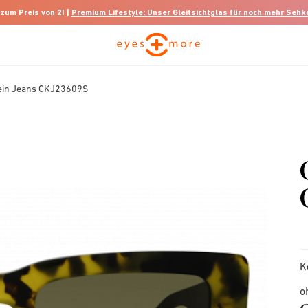
 zum Preis von 2! |
Premium Lifestyle: Unser Gleitsichtglas für noch mehr Seh
lein Jeans CKJ23609S
K
o