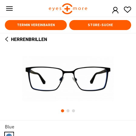
Skip
to
main
content
TERMIN VEREINBAREN
STORE-SUCHE
HERRENBRILLEN
ARROW
BACK
Blue