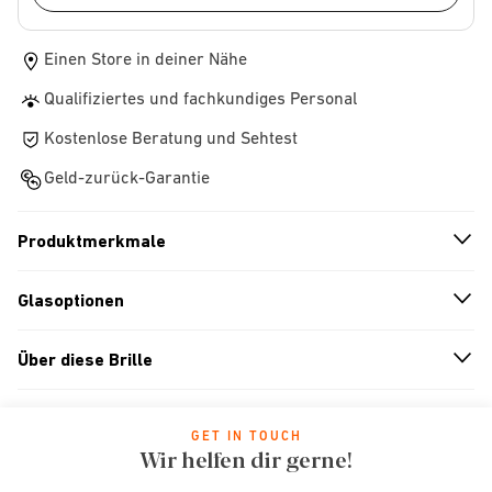
Einen Store in deiner Nähe
Qualifiziertes und fachkundiges Personal
Kostenlose Beratung und Sehtest
Geld-zurück-Garantie
Produktmerkmale
n
A
r
r
o
w
i
c
o
Glasoptionen
n
A
r
r
o
w
i
c
o
Über diese Brille
n
A
r
r
o
w
i
c
o
GET IN TOUCH
Wir helfen dir gerne!