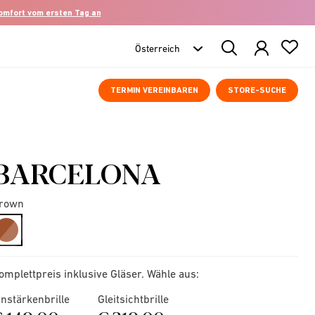
komfort vom ersten Tag an
Search
Products
TERMIN VEREINBAREN
STORE-SUCHE
BARCELONA
rown
selected
omplettpreis inklusive Gläser. Wähle aus:
instärkenbrille
Gleitsichtbrille