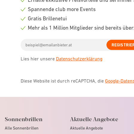
Check
Spannende club more Events
icon
Check
Gratis Brillenetui
icon
Check
Mehr als 1 Million Mitglieder sind bereits übe
icon
Check
Email
icon
REGISTRIE
address
Lies hier unsere
Datenschutzerklärung
Diese Website ist durch reCAPTCHA, die
Google-Date
Sonnenbrillen
Aktuelle Angebote
Alle Sonnenbrillen
Aktuelle Angebote