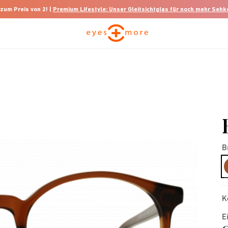
 zum Preis von 2! |
Premium Lifestyle: Unser Gleitsichtglas für noch mehr Seh
B
K
E