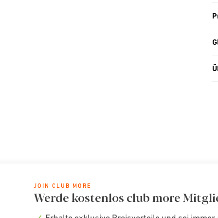
P
G
Ü
JOIN CLUB MORE
Werde kostenlos club more Mitgli
Erhalte exklusive Preisvorteile und sei immer 