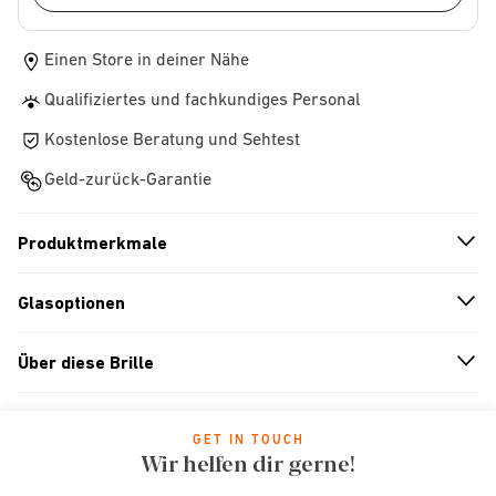
Einen Store in deiner Nähe
Qualifiziertes und fachkundiges Personal
Kostenlose Beratung und Sehtest
Geld-zurück-Garantie
Produktmerkmale
n
A
r
r
o
w
i
c
o
Glasoptionen
n
A
r
r
o
w
i
c
o
Über diese Brille
n
A
r
r
o
w
i
c
o
GET IN TOUCH
Wir helfen dir gerne!