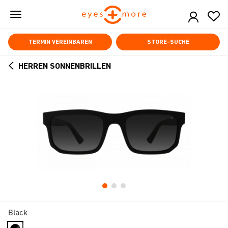
Skip
to
main
content
TERMIN VEREINBAREN
STORE-SUCHE
HERREN SONNENBRILLEN
ARROW
BACK
Black