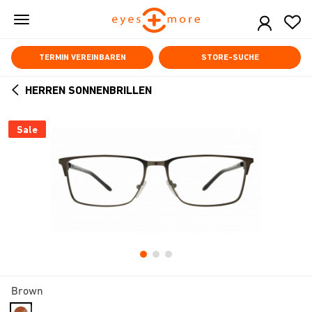
Skip
to
main
content
TERMIN VEREINBAREN
STORE-SUCHE
HERREN SONNENBRILLEN
ARROW
BACK
Sale
Brown