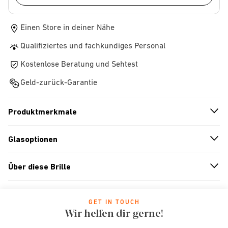
Einen Store in deiner Nähe
Qualifiziertes und fachkundiges Personal
Kostenlose Beratung und Sehtest
Geld-zurück-Garantie
Produktmerkmale
n
A
r
r
o
w
i
c
o
Glasoptionen
n
A
r
r
o
w
i
c
o
Über diese Brille
n
A
r
r
o
w
i
c
o
GET IN TOUCH
Wir helfen dir gerne!