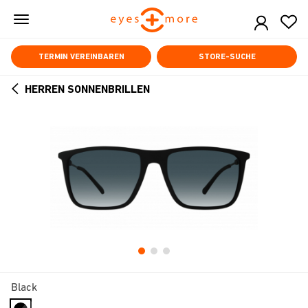
Skip
to
main
content
TERMIN VEREINBAREN
STORE-SUCHE
HERREN SONNENBRILLEN
ARROW
BACK
Black