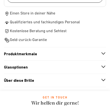
Einen Store in deiner Nähe
Qualifiziertes und fachkundiges Personal
Kostenlose Beratung und Sehtest
Geld-zurück-Garantie
Produktmerkmale
n
A
r
r
o
w
i
c
o
Glasoptionen
n
A
r
r
o
w
i
c
o
Über diese Brille
n
A
r
r
o
w
i
c
o
GET IN TOUCH
Wir helfen dir gerne!