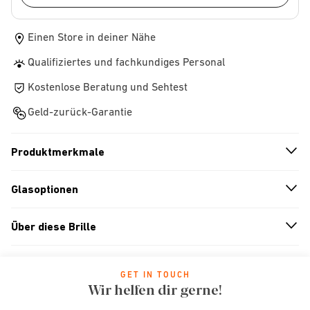
Einen Store in deiner Nähe
Qualifiziertes und fachkundiges Personal
Kostenlose Beratung und Sehtest
Geld-zurück-Garantie
Produktmerkmale
n
A
r
r
o
w
i
c
o
Glasoptionen
n
A
r
r
o
w
i
c
o
Über diese Brille
n
A
r
r
o
w
i
c
o
GET IN TOUCH
Wir helfen dir gerne!