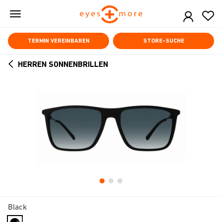
Skip
to
main
content
TERMIN VEREINBAREN
STORE-SUCHE
HERREN SONNENBRILLEN
ARROW
BACK
Black