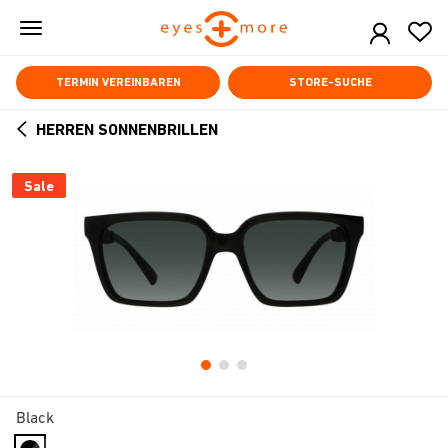
Skip
to
main
content
TERMIN VEREINBAREN
STORE-SUCHE
HERREN SONNENBRILLEN
ARROW
BACK
Sale
Black