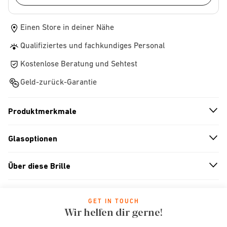
Einen Store in deiner Nähe
Qualifiziertes und fachkundiges Personal
Kostenlose Beratung und Sehtest
Geld-zurück-Garantie
Produktmerkmale
n
A
r
r
o
w
i
c
o
Glasoptionen
n
A
r
r
o
w
i
c
o
Über diese Brille
n
A
r
r
o
w
i
c
o
GET IN TOUCH
Wir helfen dir gerne!