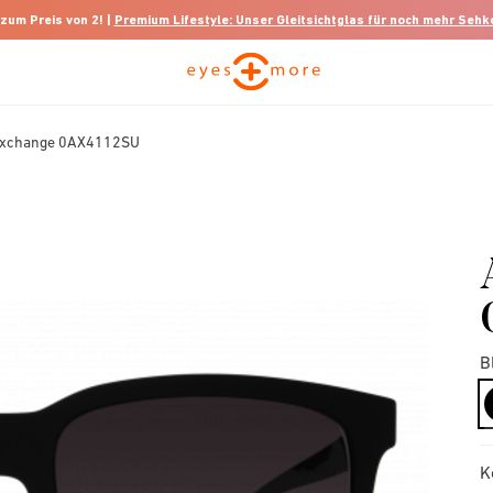
 zum Preis von 2! |
Premium Lifestyle: Unser Gleitsichtglas für noch mehr Seh
Exchange 0AX4112SU
B
K