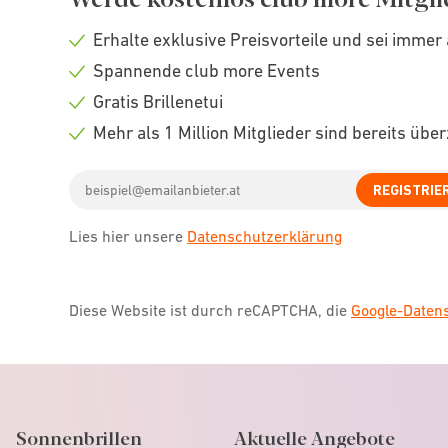
Erhalte exklusive Preisvorteile und sei immer 
Check
Spannende club more Events
icon
Check
Gratis Brillenetui
icon
Check
Mehr als 1 Million Mitglieder sind bereits übe
icon
Check
Email
icon
REGISTRIE
address
Lies hier unsere
Datenschutzerklärung
Diese Website ist durch reCAPTCHA, die
Google-Date
Sonnenbrillen
Aktuelle Angebote