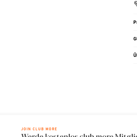
P
G
Ü
JOIN CLUB MORE
Werde kostenlos club more Mitgli