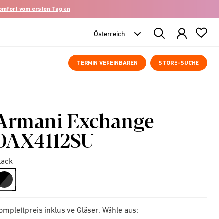
komfort vom ersten Tag an
Search
Products
TERMIN VEREINBAREN
STORE-SUCHE
Armani Exchange
0AX4112SU
lack
selected
omplettpreis inklusive Gläser. Wähle aus: