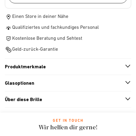
Einen Store in deiner Nähe
Qualifiziertes und fachkundiges Personal
Kostenlose Beratung und Sehtest
Geld-zurück-Garantie
Produktmerkmale
n
A
r
r
o
w
i
c
o
Glasoptionen
n
A
r
r
o
w
i
c
o
Über diese Brille
n
A
r
r
o
w
i
c
o
GET IN TOUCH
Wir helfen dir gerne!