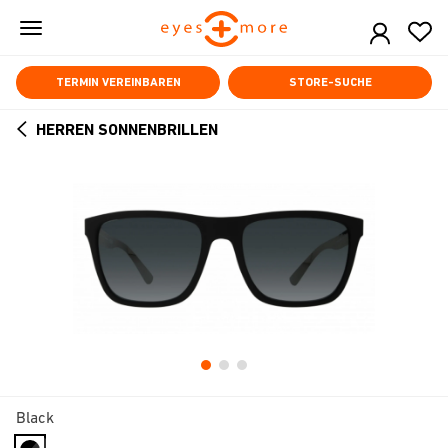
Skip
to
main
content
TERMIN VEREINBAREN
STORE-SUCHE
HERREN SONNENBRILLEN
ARROW
BACK
Black