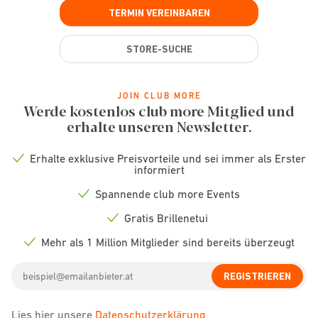
TERMIN VEREINBAREN
STORE-SUCHE
JOIN CLUB MORE
Werde kostenlos club more Mitglied und
erhalte unseren Newsletter.
Erhalte exklusive Preisvorteile und sei immer als Erster
Check
informiert
icon
Spannende club more Events
Check
icon
Gratis Brillenetui
Check
icon
Mehr als 1 Million Mitglieder sind bereits überzeugt
Check
icon
Email
REGISTRIEREN
address
Lies hier unsere
Datenschutzerklärung