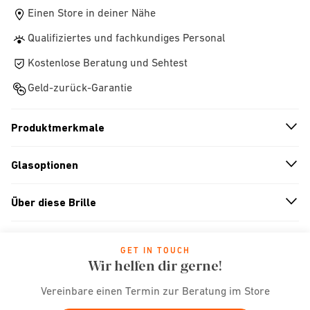
Einen Store in deiner Nähe
Qualifiziertes und fachkundiges Personal
Kostenlose Beratung und Sehtest
Geld-zurück-Garantie
Produktmerkmale
n
A
r
r
o
w
i
c
o
Glasoptionen
n
A
r
r
o
w
i
c
o
Über diese Brille
n
A
r
r
o
w
i
c
o
GET IN TOUCH
Wir helfen dir gerne!
Vereinbare einen Termin zur Beratung im Store