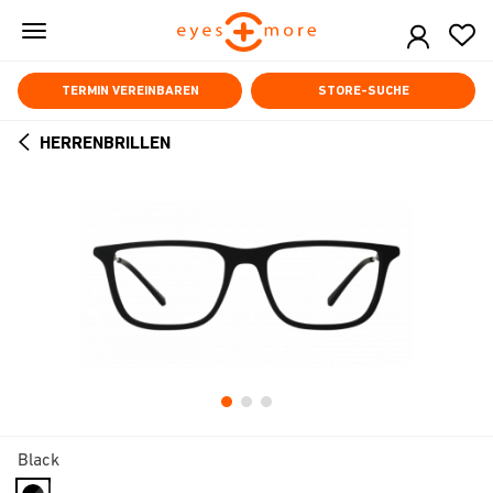
Skip
to
main
content
TERMIN VEREINBAREN
STORE-SUCHE
HERRENBRILLEN
ARROW
BACK
Black