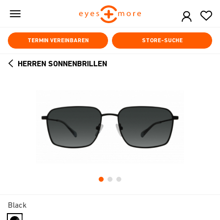
Skip
to
main
content
TERMIN VEREINBAREN
STORE-SUCHE
HERREN SONNENBRILLEN
ARROW
BACK
Black