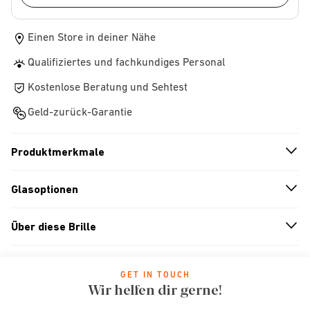
Einen Store in deiner Nähe
Qualifiziertes und fachkundiges Personal
Kostenlose Beratung und Sehtest
Geld-zurück-Garantie
Produktmerkmale
n
A
r
r
o
w
i
c
o
Glasoptionen
n
A
r
r
o
w
i
c
o
Über diese Brille
n
A
r
r
o
w
i
c
o
GET IN TOUCH
Wir helfen dir gerne!