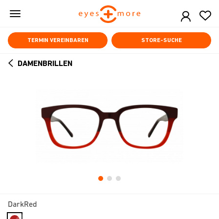
Skip
to
main
content
TERMIN VEREINBAREN
STORE-SUCHE
DAMENBRILLEN
ARROW
BACK
DarkRed