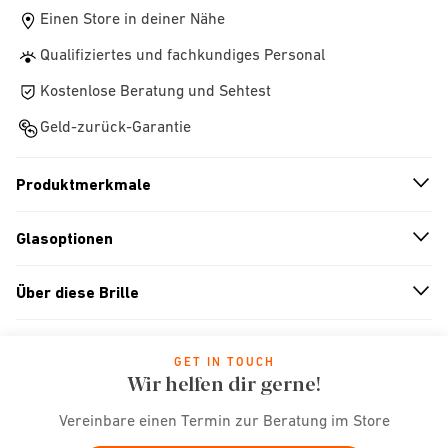
Einen Store in deiner Nähe
Qualifiziertes und fachkundiges Personal
Kostenlose Beratung und Sehtest
Geld-zurück-Garantie
Produktmerkmale
n
A
r
r
o
w
i
c
o
Glasoptionen
n
A
r
r
o
w
i
c
o
Über diese Brille
n
A
r
r
o
w
i
c
o
GET IN TOUCH
Wir helfen dir gerne!
Vereinbare einen Termin zur Beratung im Store