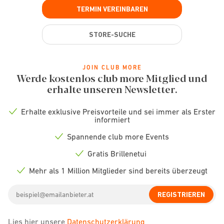
TERMIN VEREINBAREN
STORE-SUCHE
JOIN CLUB MORE
Werde kostenlos club more Mitglied und
erhalte unseren Newsletter.
Erhalte exklusive Preisvorteile und sei immer als Erster
Check
informiert
icon
Spannende club more Events
Check
icon
Gratis Brillenetui
Check
icon
Mehr als 1 Million Mitglieder sind bereits überzeugt
Check
icon
Email
REGISTRIEREN
address
Lies hier unsere
Datenschutzerklärung