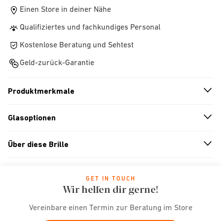
Einen Store in deiner Nähe
Qualifiziertes und fachkundiges Personal
Kostenlose Beratung und Sehtest
Geld-zurück-Garantie
Produktmerkmale
n
A
r
r
o
w
i
c
o
Glasoptionen
n
A
r
r
o
w
i
c
o
Über diese Brille
n
A
r
r
o
w
i
c
o
GET IN TOUCH
Wir helfen dir gerne!
Vereinbare einen Termin zur Beratung im Store