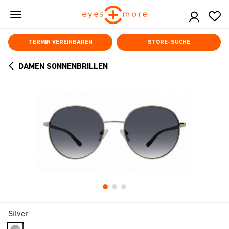
Skip
to
main
content
TERMIN VEREINBAREN
STORE-SUCHE
DAMEN SONNENBRILLEN
ARROW
BACK
Silver