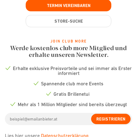
TERMIN VEREINBAREN
STORE-SUCHE
JOIN CLUB MORE
Werde kostenlos club more Mitglied und
erhalte unseren Newsletter.
Erhalte exklusive Preisvorteile und sei immer als Erster
Check
informiert
icon
Spannende club more Events
Check
icon
Gratis Brillenetui
Check
icon
Mehr als 1 Million Mitglieder sind bereits überzeugt
Check
icon
Email
REGISTRIEREN
address
Lies hier unsere
Datenschutzerklärung