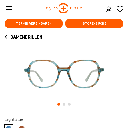
Skip
to
main
content
TERMIN VEREINBAREN
STORE-SUCHE
DAMENBRILLEN
ARROW
BACK
LightBlue