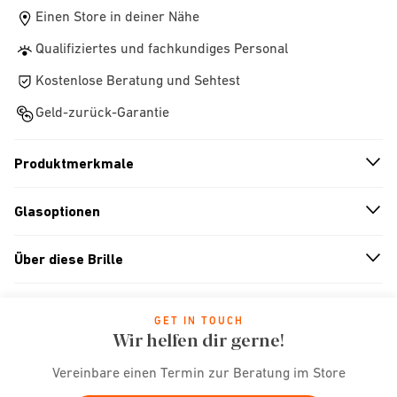
Einen Store in deiner Nähe
Qualifiziertes und fachkundiges Personal
Kostenlose Beratung und Sehtest
Geld-zurück-Garantie
Produktmerkmale
n
A
r
r
o
w
i
c
o
Glasoptionen
n
A
r
r
o
w
i
c
o
Über diese Brille
n
A
r
r
o
w
i
c
o
GET IN TOUCH
Wir helfen dir gerne!
Vereinbare einen Termin zur Beratung im Store