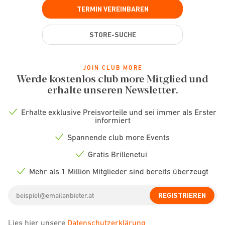
TERMIN VEREINBAREN
STORE-SUCHE
JOIN CLUB MORE
Werde kostenlos club more Mitglied und
erhalte unseren Newsletter.
Erhalte exklusive Preisvorteile und sei immer als Erster
Check
informiert
icon
Spannende club more Events
Check
icon
Gratis Brillenetui
Check
icon
Mehr als 1 Million Mitglieder sind bereits überzeugt
Check
icon
Email
REGISTRIEREN
address
Lies hier unsere
Datenschutzerklärung