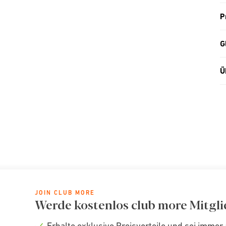
P
G
Ü
JOIN CLUB MORE
Werde kostenlos club more Mitgli
Erhalte exklusive Preisvorteile und sei immer 