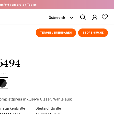
komfort vom ersten Tag an
Search
Products
TERMIN VEREINBAREN
STORE-SUCHE
6494
lack
selected
omplettpreis inklusive Gläser. Wähle aus:
instärkenbrille
Gleitsichtbrille