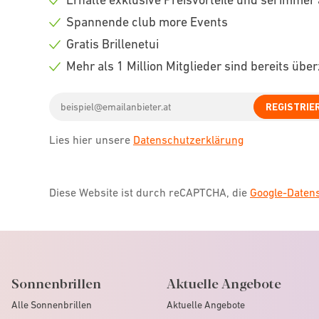
Check
Spannende club more Events
icon
Check
Gratis Brillenetui
icon
Check
Mehr als 1 Million Mitglieder sind bereits übe
icon
Check
Email
icon
REGISTRIE
address
Lies hier unsere
Datenschutzerklärung
Diese Website ist durch reCAPTCHA, die
Google-Date
Sonnenbrillen
Aktuelle Angebote
Alle Sonnenbrillen
Aktuelle Angebote