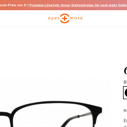
 zum Preis von 2! |
Premium Lifestyle: Unser Gleitsichtglas für noch mehr Seh
B
K
E