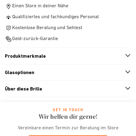
Einen Store in deiner Nähe
Qualifiziertes und fachkundiges Personal
Kostenlose Beratung und Sehtest
Geld-zurück-Garantie
Produktmerkmale
n
A
r
r
o
w
i
c
o
Glasoptionen
n
A
r
r
o
w
i
c
o
Über diese Brille
n
A
r
r
o
w
i
c
o
GET IN TOUCH
Wir helfen dir gerne!
Vereinbare einen Termin zur Beratung im Store