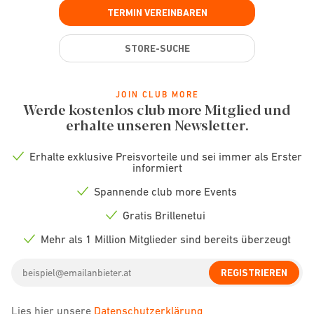
TERMIN VEREINBAREN
STORE-SUCHE
JOIN CLUB MORE
Werde kostenlos club more Mitglied und
erhalte unseren Newsletter.
Erhalte exklusive Preisvorteile und sei immer als Erster
Check
informiert
icon
Spannende club more Events
Check
icon
Gratis Brillenetui
Check
icon
Mehr als 1 Million Mitglieder sind bereits überzeugt
Check
icon
Email
REGISTRIEREN
address
Lies hier unsere
Datenschutzerklärung