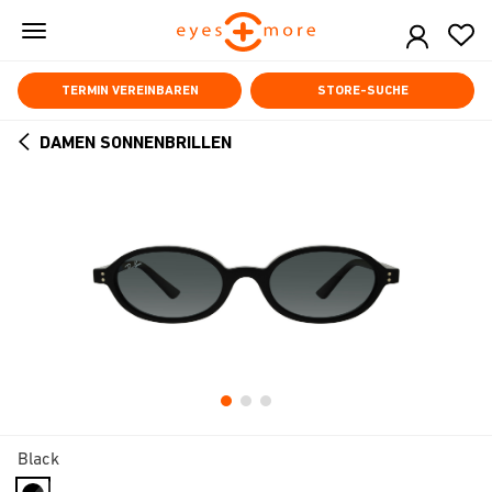
Skip
to
main
content
TERMIN VEREINBAREN
STORE-SUCHE
DAMEN SONNENBRILLEN
ARROW
BACK
Black