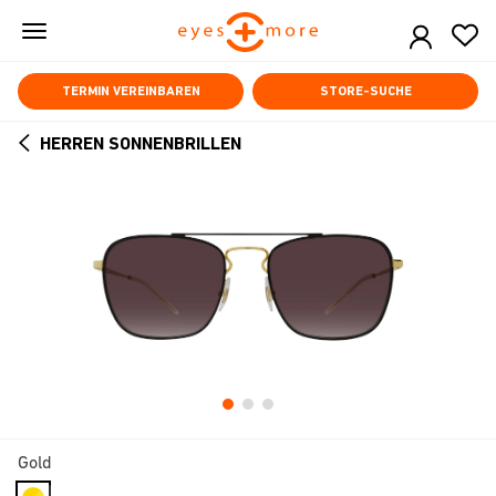
Skip
to
main
content
TERMIN VEREINBAREN
STORE-SUCHE
HERREN SONNENBRILLEN
ARROW
BACK
Gold