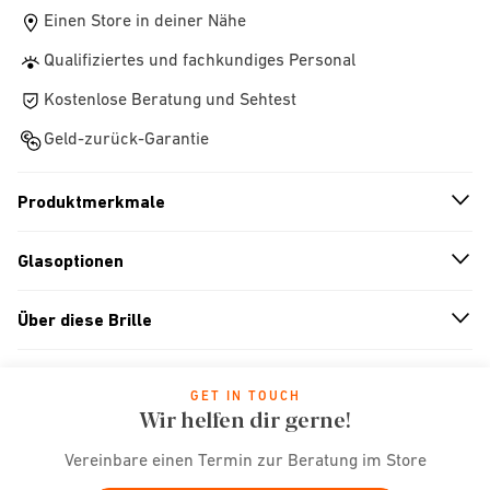
Einen Store in deiner Nähe
Qualifiziertes und fachkundiges Personal
Kostenlose Beratung und Sehtest
Geld-zurück-Garantie
Produktmerkmale
n
A
r
r
o
w
i
c
o
Glasoptionen
n
A
r
r
o
w
i
c
o
Über diese Brille
n
A
r
r
o
w
i
c
o
GET IN TOUCH
Wir helfen dir gerne!
Vereinbare einen Termin zur Beratung im Store