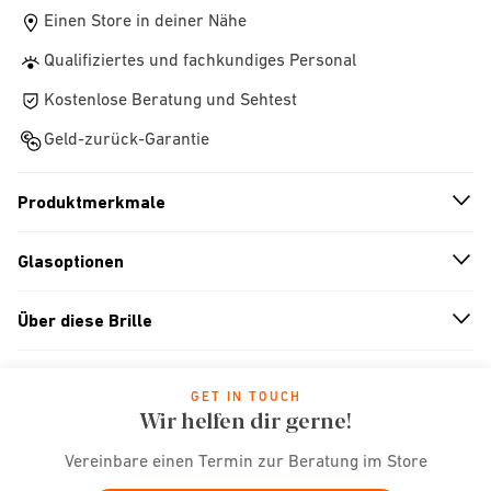
Einen Store in deiner Nähe
Qualifiziertes und fachkundiges Personal
Kostenlose Beratung und Sehtest
Geld-zurück-Garantie
Produktmerkmale
n
A
r
r
o
w
i
c
o
Glasoptionen
n
A
r
r
o
w
i
c
o
Über diese Brille
n
A
r
r
o
w
i
c
o
GET IN TOUCH
Wir helfen dir gerne!
Vereinbare einen Termin zur Beratung im Store