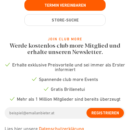
TERMIN VEREINBAREN
STORE-SUCHE
JOIN CLUB MORE
Werde kostenlos club more Mitglied und
erhalte unseren Newsletter.
Erhalte exklusive Preisvorteile und sei immer als Erster
Check
informiert
icon
Spannende club more Events
Check
icon
Gratis Brillenetui
Check
icon
Mehr als 1 Million Mitglieder sind bereits überzeugt
Check
icon
Email
REGISTRIEREN
address
Lies hier unsere
Datenschutzerklärung