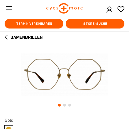
Skip
to
main
content
TERMIN VEREINBAREN
STORE-SUCHE
DAMENBRILLEN
ARROW
BACK
Gold