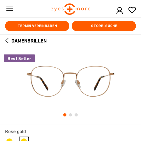
Skip
to
main
content
TERMIN VEREINBAREN
STORE-SUCHE
DAMENBRILLEN
ARROW
BACK
Best Seller
Rose gold