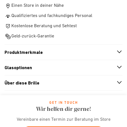
Einen Store in deiner Nähe
Qualifiziertes und fachkundiges Personal
Kostenlose Beratung und Sehtest
Geld-zurück-Garantie
Produktmerkmale
n
A
r
r
o
w
i
c
o
Glasoptionen
n
A
r
r
o
w
i
c
o
Über diese Brille
n
A
r
r
o
w
i
c
o
GET IN TOUCH
Wir helfen dir gerne!
Vereinbare einen Termin zur Beratung im Store