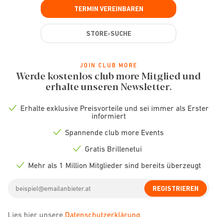
TERMIN VEREINBAREN
STORE-SUCHE
JOIN CLUB MORE
Werde kostenlos club more Mitglied und
erhalte unseren Newsletter.
Erhalte exklusive Preisvorteile und sei immer als Erster
Check
informiert
icon
Spannende club more Events
Check
icon
Gratis Brillenetui
Check
icon
Mehr als 1 Million Mitglieder sind bereits überzeugt
Check
icon
Email
REGISTRIEREN
address
Lies hier unsere
Datenschutzerklärung