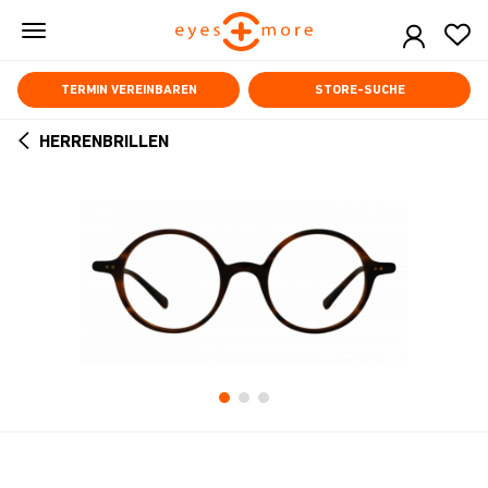
Skip
to
main
content
TERMIN VEREINBAREN
STORE-SUCHE
HERRENBRILLEN
ARROW
BACK