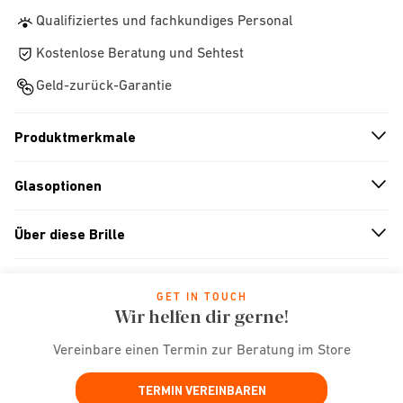
Qualifiziertes und fachkundiges Personal
Kostenlose Beratung und Sehtest
Geld-zurück-Garantie
Produktmerkmale
n
A
r
r
o
w
i
c
o
Glasoptionen
n
A
r
r
o
w
i
c
o
Über diese Brille
n
A
r
r
o
w
i
c
o
GET IN TOUCH
Wir helfen dir gerne!
Vereinbare einen Termin zur Beratung im Store
TERMIN VEREINBAREN