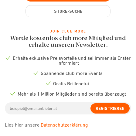
STORE-SUCHE
JOIN CLUB MORE
Werde kostenlos club more Mitglied und
erhalte unseren Newsletter.
Erhalte exklusive Preisvorteile und sei immer als Erster
Check
informiert
icon
Spannende club more Events
Check
icon
Gratis Brillenetui
Check
icon
Mehr als 1 Million Mitglieder sind bereits überzeugt
Check
icon
Email
REGISTRIEREN
address
Lies hier unsere
Datenschutzerklärung