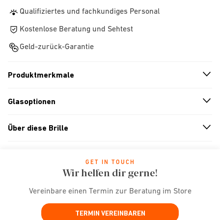
Qualifiziertes und fachkundiges Personal
Kostenlose Beratung und Sehtest
Geld-zurück-Garantie
Produktmerkmale
n
A
r
r
o
w
i
c
o
Glasoptionen
n
A
r
r
o
w
i
c
o
Über diese Brille
n
A
r
r
o
w
i
c
o
GET IN TOUCH
Wir helfen dir gerne!
Vereinbare einen Termin zur Beratung im Store
TERMIN VEREINBAREN