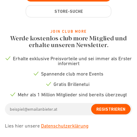
STORE-SUCHE
JOIN CLUB MORE
Werde kostenlos club more Mitglied und
erhalte unseren Newsletter.
Erhalte exklusive Preisvorteile und sei immer als Erster
Check
informiert
icon
Spannende club more Events
Check
icon
Gratis Brillenetui
Check
icon
Mehr als 1 Million Mitglieder sind bereits überzeugt
Check
icon
Email
REGISTRIEREN
address
Lies hier unsere
Datenschutzerklärung