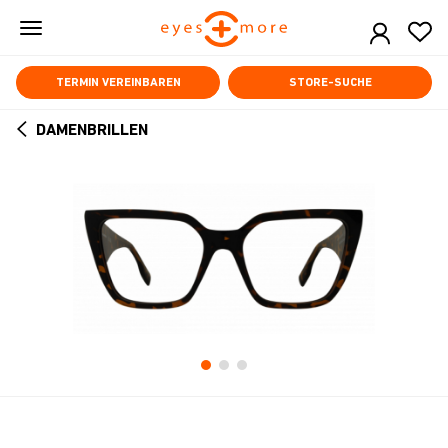
Skip
to
main
content
TERMIN VEREINBAREN
STORE-SUCHE
DAMENBRILLEN
ARROW
BACK