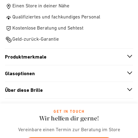
Einen Store in deiner Nähe
Qualifiziertes und fachkundiges Personal
Kostenlose Beratung und Sehtest
Geld-zurück-Garantie
Produktmerkmale
n
A
r
r
o
w
i
c
o
Glasoptionen
n
A
r
r
o
w
i
c
o
Über diese Brille
n
A
r
r
o
w
i
c
o
GET IN TOUCH
Wir helfen dir gerne!
Vereinbare einen Termin zur Beratung im Store