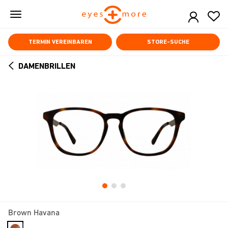
Skip
to
main
content
TERMIN VEREINBAREN
STORE-SUCHE
DAMENBRILLEN
ARROW
BACK
Brown Havana