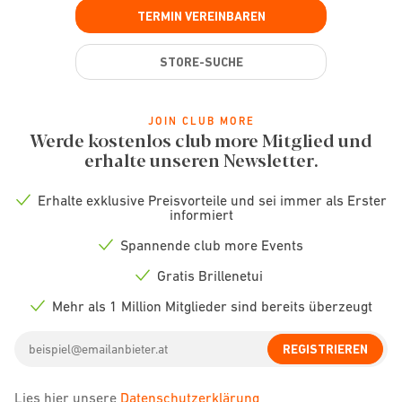
TERMIN VEREINBAREN
STORE-SUCHE
JOIN CLUB MORE
Werde kostenlos club more Mitglied und
erhalte unseren Newsletter.
Erhalte exklusive Preisvorteile und sei immer als Erster
Check
informiert
icon
Spannende club more Events
Check
icon
Gratis Brillenetui
Check
icon
Mehr als 1 Million Mitglieder sind bereits überzeugt
Check
icon
Email
REGISTRIEREN
address
Lies hier unsere
Datenschutzerklärung