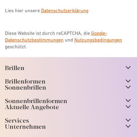
Lies hier unsere
Datenschutzerklärung
Diese Website ist durch reCAPTCHA, die
Google-
Datenschutzbestimmungen
und
Nutzungsbedingungen
geschützt.
Brillen
n
A
r
r
o
w
i
c
o
Brillenformen
n
A
r
r
o
w
i
c
o
Sonnenbrillen
n
A
r
r
o
w
i
c
o
Sonnenbrillenformen
n
A
r
r
o
w
i
c
o
Aktuelle Angebote
n
A
r
r
o
w
i
c
o
Services
n
A
r
r
o
w
i
c
o
Unternehmen
n
A
r
r
o
w
i
c
o