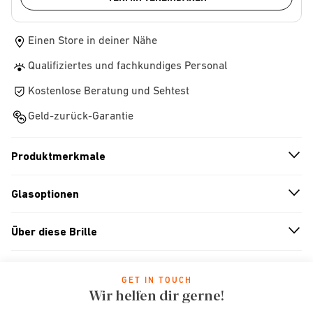
Einen Store in deiner Nähe
Qualifiziertes und fachkundiges Personal
Kostenlose Beratung und Sehtest
Geld-zurück-Garantie
Produktmerkmale
n
A
r
r
o
w
i
c
o
Glasoptionen
n
A
r
r
o
w
i
c
o
Über diese Brille
n
A
r
r
o
w
i
c
o
GET IN TOUCH
Wir helfen dir gerne!