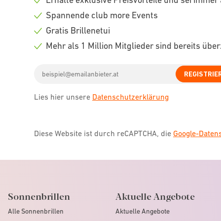
Check
Spannende club more Events
icon
Check
Gratis Brillenetui
icon
Check
Mehr als 1 Million Mitglieder sind bereits übe
icon
Check
Email
icon
REGISTRIE
address
Lies hier unsere
Datenschutzerklärung
Diese Website ist durch reCAPTCHA, die
Google-Date
Sonnenbrillen
Aktuelle Angebote
Alle Sonnenbrillen
Aktuelle Angebote