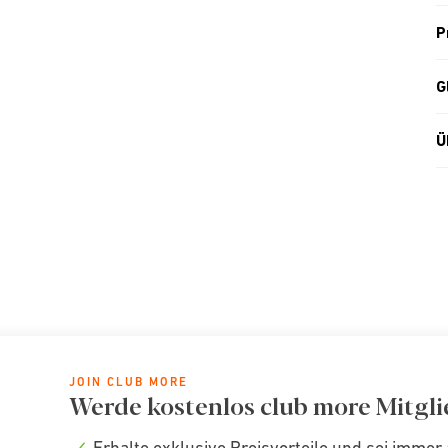
P
G
Ü
JOIN CLUB MORE
Werde kostenlos club more Mitgli
Erhalte exklusive Preisvorteile und sei immer 