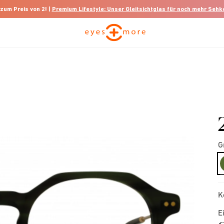
 zum Preis von 2! |
Premium Lifestyle: Unser Gleitsichtglas für noch mehr Seh
G
K
E