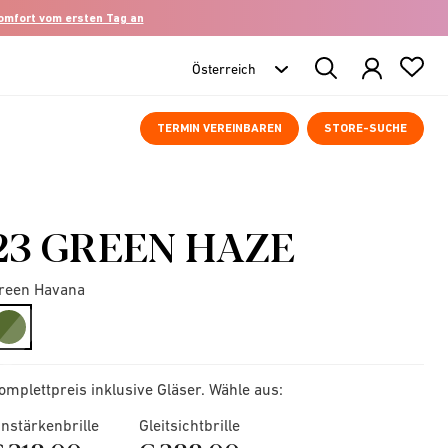
komfort vom ersten Tag an
Search
Products
TERMIN VEREINBAREN
STORE-SUCHE
23 GREEN HAZE
reen Havana
selected
omplettpreis inklusive Gläser. Wähle aus:
instärkenbrille
Gleitsichtbrille